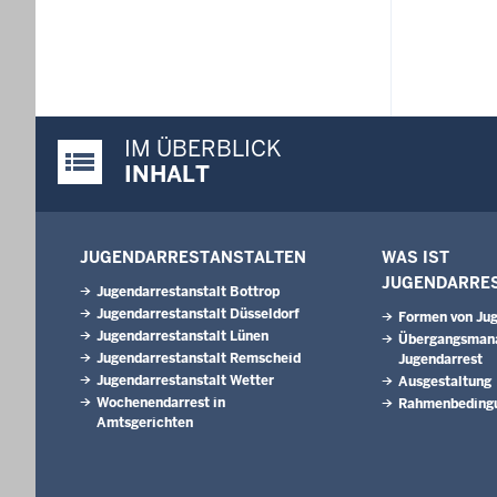
IM ÜBERBLICK
Justiz-Portal im Überblick:
INHALT
JUGENDARRESTANSTALTEN
WAS IST
JUGENDARRE
Jugendarrestanstalt Bottrop
Jugendarrestanstalt Düsseldorf
Formen von Jug
Jugendarrestanstalt Lünen
Übergangsman
Jugendarrestanstalt Remscheid
Jugendarrest
Jugendarrestanstalt Wetter
Ausgestaltung
Wochenendarrest in
Rahmenbeding
Amtsgerichten