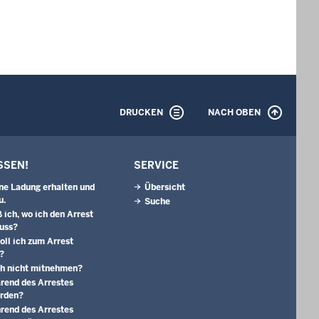
DRUCKEN
NACH OBEN
SSEN!
SERVICE
ine Ladung erhalten und
Übersicht
u.
Suche
 ich, wo ich den Arrest
uss?
oll ich zum Arrest
?
ch nicht mitnehmen?
ärend des Arrestes
erden?
rend des Arrestes