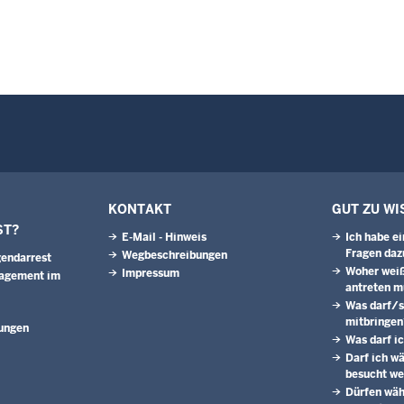
KONTAKT
GUT ZU WI
ST?
E-Mail - Hinweis
Ich habe e
Fragen daz
Wegbeschreibungen
endarrest
Woher weiß
Impressum
agement im
antreten m
Was darf/s
mitbringen
ungen
Was darf i
Darf ich w
besucht w
Dürfen wäh