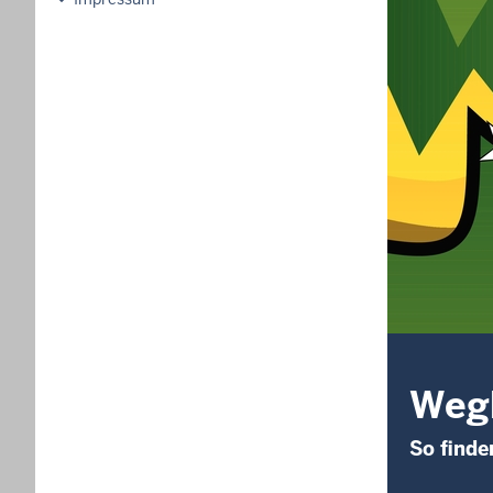
Weg
So finde