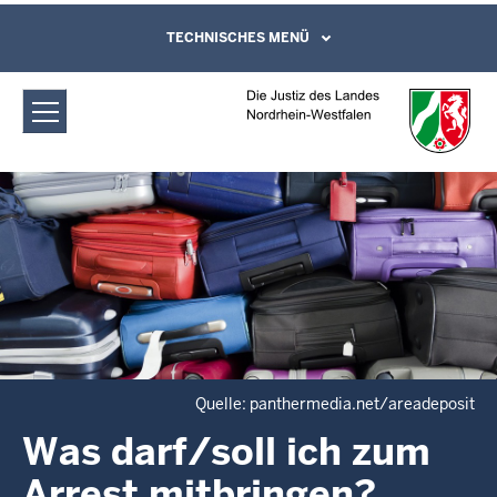
Direkt zum Inhalt
Die Jugendarrestanstalten in Nordrhein-
TECHNISCHES MENÜ
Leichte Sprache, Gebärdensprachenvideo
und Kontaktformular
Westfalen: Was darf/soll ich zum Arrest
mitbringen?
Quelle: panthermedia.net/areadeposit
Was darf/soll ich zum
Arrest mitbringen?